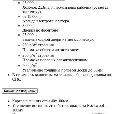
25 000 р
Хозблок 2х3м для проживания рабочих (остается
заказчику)
от 15 000 р
Аренда электрогенератора
3 000 р
Дверца во фронтоне
25 000 р
Замена входной двери на металлическую
2
250 р/м
строения
Промазка обвязки антисептиком
2
250 р/м
строения
Промазка половых лаг антисептиком
2
500 р/м
Увеличение толщины половой доски до 36мм
В стоимость включены материалы, сборка и доставка до
СПб.
Каркасная под ключ
Каркас внешних стен 40х100мм
Утепление внешних стен базальтовая вата Rockwool -
100мм