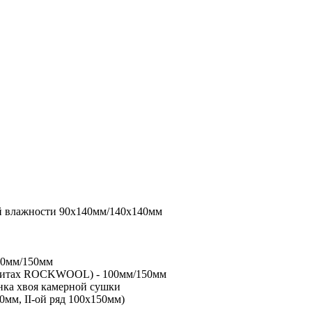
й влажности 90х140мм/140х140мм
00мм/150мм
 плитах ROCKWOOL) - 100мм/150мм
нка хвоя камерной сушки
0мм, II-ой ряд 100х150мм)