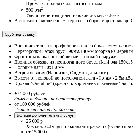
Промазка половых лаг антисептиком
2
500 р/м
Увеличение толщины половой доски до 36мм
В стоимость включены материалы, сборка и доставка до 
Сруб под усадку
Внешние стены из профилированного бруса естественной
Перегородки I этаж брус - 90мм/140мм (сборка на деревя
Фронтоны каркасные обшитые вагонкой снаружи
Двойная обвязка из нестроганного бруса (I-ый ряд 150х15
Половые лаги 40х150мм
Ветроизоляция (Наноизол, Ондутис, аналоги)
Высота от половой до потолочной лаги - I этаж - 2.5м ±5см 
Кровля "Onduline" (красный, коричневый, зеленый) на 
+74 000 рублей
Замена ондулина на металлочерепицу
от 100 000 рублей
Свайно-винтовой фундамент
Больше дополнительных услуг
25 000 р
Хозблок 2х3м для проживания рабочих (остается за
от 15 000 р