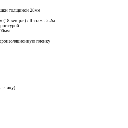
сушки толщиной 28мм
(18 венцов) / II этаж - 2.2м
урнитурой
000мм
гидроизоляционную пленку
казчику)