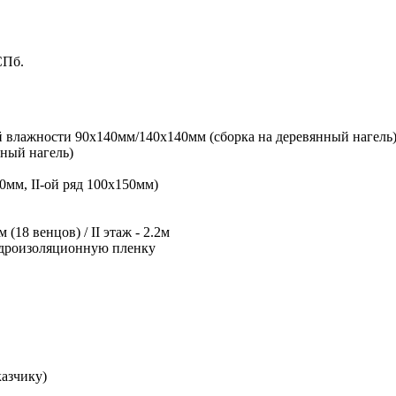
СПб.
 влажности 90х140мм/140х140мм (сборка на деревянный нагель
нный нагель)
0мм, II-ой ряд 100х150мм)
(18 венцов) / II этаж - 2.2м
гидроизоляционную пленку
казчику)