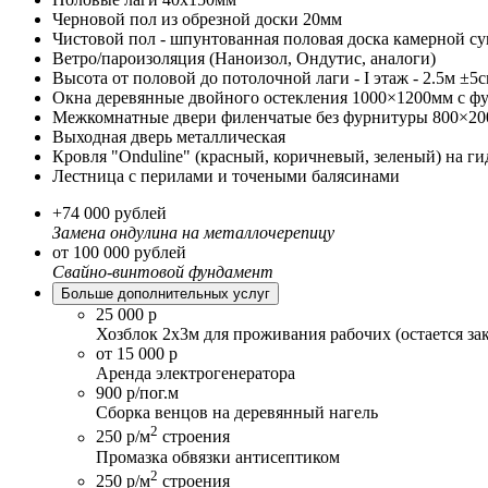
Черновой пол из обрезной доски 20мм
Чистовой пол - шпунтованная половая доска камерной 
Ветро/пароизоляция (Наноизол, Ондутис, аналоги)
Высота от половой до потолочной лаги - I этаж - 2.5м ±5см 
Окна деревянные двойного остекления 1000×1200мм с ф
Межкомнатные двери филенчатые без фурнитуры 800×2
Выходная дверь металлическая
Кровля "Onduline" (красный, коричневый, зеленый) на 
Лестница с перилами и точеными балясинами
+74 000 рублей
Замена ондулина на металлочерепицу
от 100 000 рублей
Свайно-винтовой фундамент
Больше дополнительных услуг
25 000 р
Хозблок 2х3м для проживания рабочих (остается за
от 15 000 р
Аренда электрогенератора
900 р/пог.м
Сборка венцов на деревянный нагель
2
250 р/м
строения
Промазка обвязки антисептиком
2
250 р/м
строения