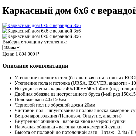
Каркасный дом 6х6 с верандой
Выберите толщину утепления:
Цена:
1 804 000 ₽
Описание комплектации
Утепление внешних стен (базальтовая вата в плитах R
Утепление пола и потолка (URSA, IZOVER, аналоги) - 1
Несущие стены - каркас 40х100мм/40х150мм (под толщин
Двойная обвязка из нестроганного бруса (I-ый ряд 150х15
Половые лаги 40х150мм
Черновой пол из обрезной доски 20мм
Чистовой пол - шпунтованная половая доска камерной 
Ветро/пароизоляция (Наноизол, Ондутис, аналоги)
Внутренняя обшивка - вагонка хвоя камерной сушки
Наружная обшивка - вагонка хвоя камерной сушки
Высота от половой до потолочной лаги - I этаж - 2.4м / II 