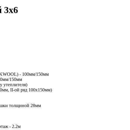
 3х6
OCKWOOL) - 100мм/150мм
00мм/150мм
у утеплителя)
0мм, II-ой ряд 100х150мм)
сушки толщиной 28мм
этаж - 2.2м