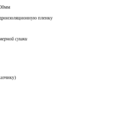
000мм
гидроизоляционную пленку
амерной сушки
казчику)