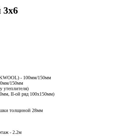
 3х6
OCKWOOL) - 100мм/150мм
00мм/150мм
у утеплителя)
0мм, II-ой ряд 100х150мм)
сушки толщиной 28мм
этаж - 2.2м