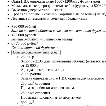
Окна ПВХ однокамерные 1000×1200мм с фурнитурой
Межкомнатные двери филенчатые без фурнитуры 800×2
Выходная дверь металлическая
Кровля "Onduline" (красный, коричневый, зеленый) на 
Лестница с перилами и точеными балясинами
+30 000 рублей
Замена внешней обшивки с вагонки на имитацию бруса к
+72 000 рублей
Замена ондулина на металлочерепицу
от 75 000 рублей
Свайно-винтовой фундамент
Больше дополнительных услуг
25 000 р
Хозблок 2х3м для проживания рабочих (остается за
от 15 000 р
Аренда электрогенератора
2 000 р/окно
Замена однокамерного ПВХ окна на двухкамерное
2
250 р/м
строения
Промазка обвязки антисептиком
2
250 р/м
строения
Промазка половых лаг антисептиком
2
500 р/м