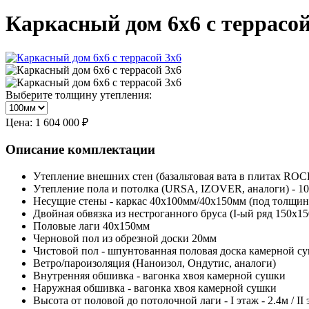
Каркасный дом 6х6 с террасой
Выберите толщину утепления:
Цена:
1 604 000 ₽
Описание комплектации
Утепление внешних стен (базальтовая вата в плитах R
Утепление пола и потолка (URSA, IZOVER, аналоги) - 1
Несущие стены - каркас 40х100мм/40х150мм (под толщин
Двойная обвязка из нестроганного бруса (I-ый ряд 150х15
Половые лаги 40х150мм
Черновой пол из обрезной доски 20мм
Чистовой пол - шпунтованная половая доска камерной 
Ветро/пароизоляция (Наноизол, Ондутис, аналоги)
Внутренняя обшивка - вагонка хвоя камерной сушки
Наружная обшивка - вагонка хвоя камерной сушки
Высота от половой до потолочной лаги - I этаж - 2.4м / II 