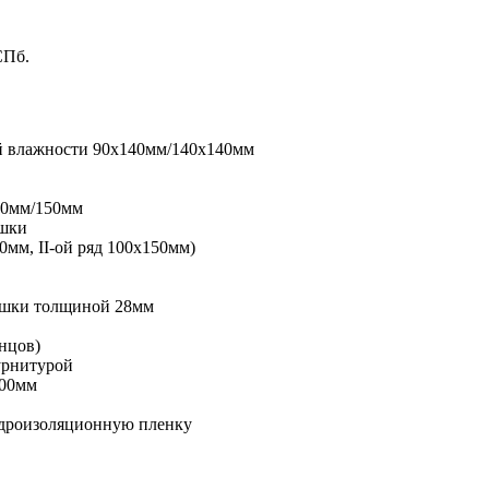
СПб.
й влажности 90х140мм/140х140мм
00мм/150мм
ушки
0мм, II-ой ряд 100х150мм)
сушки толщиной 28мм
енцов)
урнитурой
000мм
гидроизоляционную пленку