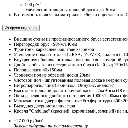
2
500 р/м
Увеличение толщины половой доски до 36мм
В стоимость включены материалы, сборка и доставка до 
Из бруса под ключ
Внешние стены из профилированного бруса естественно
Перегородки брус - 90мм/140мм
Фронтоны каркасные обшитые вагонкой
Утепление пола и потолка (URSA, IZOVER, аналоги) - 1
Внутренняя обшивка потолка - вагонка хвоя камерной с
Двойная обвязка из нестроганного бруса (I-ый ряд 150х15
Половые лаги 40х150мм
Черновой пол из обрезной доски 20мм
Чистовой пол - шпунтованная половая доска камерной 
Ветро/пароизоляция (Наноизол, Ондутис, аналоги)
Высота от половой до потолочной лаги - 2.5м ±5см (18 в
Окна деревянные двойного остекления 1000×1200мм с ф
Межкомнатные двери филенчатые без фурнитуры 800×2
Выходная дверь металлическая
Кровля "Onduline" (красный, коричневый, зеленый) на 
+27 000 рублей
Замена ондулина на металлочерепицу