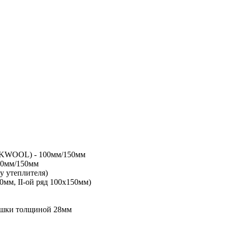
OCKWOOL) - 100мм/150мм
00мм/150мм
у утеплителя)
0мм, II-ой ряд 100х150мм)
сушки толщиной 28мм