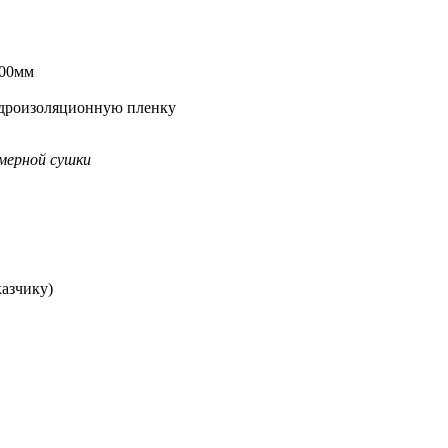
000мм
гидроизоляционную пленку
амерной сушки
казчику)