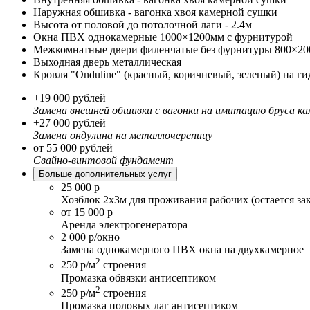
Наружная обшивка - вагонка хвоя камерной сушки
Высота от половой до потолочной лаги - 2.4м
Окна ПВХ однокамерные 1000×1200мм с фурнитурой
Межкомнатные двери филенчатые без фурнитуры 800×2
Выходная дверь металлическая
Кровля "Onduline" (красный, коричневый, зеленый) на 
+19 000 рублей
Замена внешней обшивки с вагонки на имитацию бруса к
+27 000 рублей
Замена ондулина на металлочерепицу
от 55 000 рублей
Свайно-винтовой фундамент
Больше дополнительных услуг
25 000 р
Хозблок 2х3м для проживания рабочих (остается за
от 15 000 р
Аренда электрогенератора
2 000 р/окно
Замена однокамерного ПВХ окна на двухкамерное
2
250 р/м
строения
Промазка обвязки антисептиком
2
250 р/м
строения
Промазка половых лаг антисептиком