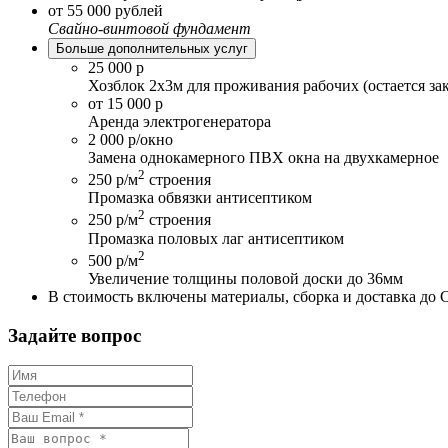
от 55 000 рублей
Свайно-винтовой фундамент
Больше дополнительных услуг
25 000 р
Хозблок 2х3м для проживания рабочих (остается за
от 15 000 р
Аренда электрогенератора
2 000 р/окно
Замена однокамерного ПВХ окна на двухкамерное
2
250 р/м
строения
Промазка обвязки антисептиком
2
250 р/м
строения
Промазка половых лаг антисептиком
2
500 р/м
Увеличение толщины половой доски до 36мм
В стоимость включены материалы, сборка и доставка до 
Задайте вопрос