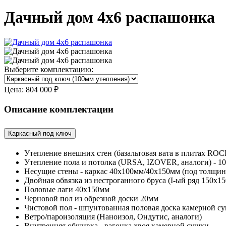
Дачный дом 4х6 распашонка
Выберите комплектацию:
Цена:
804 000 ₽
Описание комплектации
Каркасный под ключ
Утепление внешних стен (базальтовая вата в плитах R
Утепление пола и потолка (URSA, IZOVER, аналоги) - 1
Несущие стены - каркас 40х100мм/40х150мм (под толщин
Двойная обвязка из нестроганного бруса (I-ый ряд 150х15
Половые лаги 40х150мм
Черновой пол из обрезной доски 20мм
Чистовой пол - шпунтованная половая доска камерной 
Ветро/пароизоляция (Наноизол, Ондутис, аналоги)
Внутренняя обшивка - вагонка хвоя камерной сушки