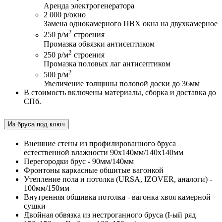
Аренда электрогенератора
2 000 р/окно
Замена однокамерного ПВХ окна на двухкамерное
2
250 р/м
строения
Промазка обвязки антисептиком
2
250 р/м
строения
Промазка половых лаг антисептиком
2
500 р/м
Увеличение толщины половой доски до 36мм
В стоимость включены материалы, сборка и доставка до
СПб.
Из бруса под ключ
Внешние стены из профилированного бруса
естественной влажности 90х140мм/140х140мм
Перегородки брус - 90мм/140мм
Фронтоны каркасные обшитые вагонкой
Утепление пола и потолка (URSA, IZOVER, аналоги) -
100мм/150мм
Внутренняя обшивка потолка - вагонка хвоя камерной
сушки
Двойная обвязка из нестроганного бруса (I-ый ряд