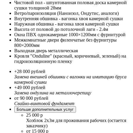
Чистовой пол - шпунтованная половая доска камерной
сушки толщиной 28мм
Ветро/пароизоляция (Наноизол, Ондутис, аналоги)
Внутренняя обшивка - вагонка хвоя камерной сушки
Наружная обшивка - вагонка хвоя камерной сушки
Высота от половой до потолочной лаги - 2.4м
Окна ПВХ однокамерные 1000×1200мм с фурнитурой
Межкомнатные двери филенчатые без фурнитуры
800×2000мм
Выходная дверь металлическая
Кровля "Onduline" (красный, коричневый, зеленый) на
гидроизоляционную пленку
+28 000 рублей
Замена внешней обшивки с вагонки на имитацию бруса
камерной сушки
+49 000 рублей
Замена ондулина на металлочерепицу
от 90 000 рублей
Свайно-винтовой фундамент
Больше дополнительных услуг
25 000 р
Хозблок 2х3м для проживания рабочих (остается
заказчику)
от 15 000 р