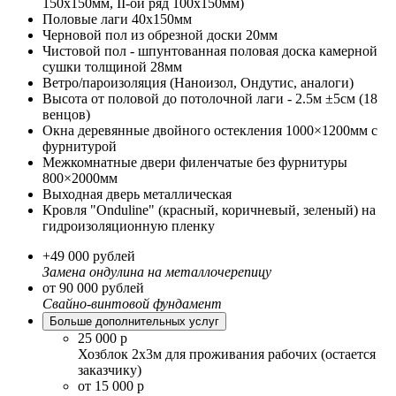
150х150мм, II-ой ряд 100х150мм)
Половые лаги 40х150мм
Черновой пол из обрезной доски 20мм
Чистовой пол - шпунтованная половая доска камерной
сушки толщиной 28мм
Ветро/пароизоляция (Наноизол, Ондутис, аналоги)
Высота от половой до потолочной лаги - 2.5м ±5см (18
венцов)
Окна деревянные двойного остекления 1000×1200мм с
фурнитурой
Межкомнатные двери филенчатые без фурнитуры
800×2000мм
Выходная дверь металлическая
Кровля "Onduline" (красный, коричневый, зеленый) на
гидроизоляционную пленку
+49 000 рублей
Замена ондулина на металлочерепицу
от 90 000 рублей
Свайно-винтовой фундамент
Больше дополнительных услуг
25 000 р
Хозблок 2х3м для проживания рабочих (остается
заказчику)
от 15 000 р